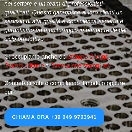
nel settore e un team di professionisti
qualificati. Questo garantisce ai loro clienti un
servizio di alta qualità e consulenza esperta e
garantiamo un monitoraggio in tempo reale del
ciclo produttivo
Ci occupiamo anche di:
Stampo silicone
,
Stampi silicone
e
Sostruzione stampi ad
Contattaci subito compilando il modulo oppure
qui:
CHIAMA ORA +39 049 9703941