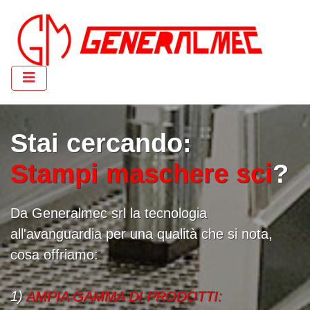
Stai cercando:
Stampi maschere sci
?
Da Generalmec srl la tecnologia
all'avanguardia per una qualità che si nota,
cosa offriamo:
1)
AMPIA GAMMA DI PRODOTTI: