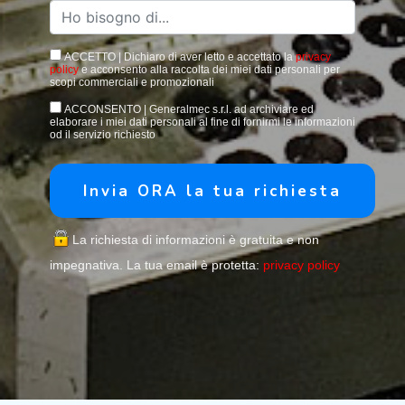
ACCETTO | Dichiaro di aver letto e accettato la
privacy
policy
e acconsento alla raccolta dei miei dati personali per
scopi commerciali e promozionali
ACCONSENTO | Generalmec s.r.l. ad archiviare ed
elaborare i miei dati personali al fine di fornirmi le informazioni
od il servizio richiesto
La richiesta di informazioni è gratuita e non
impegnativa. La tua email è protetta:
privacy policy