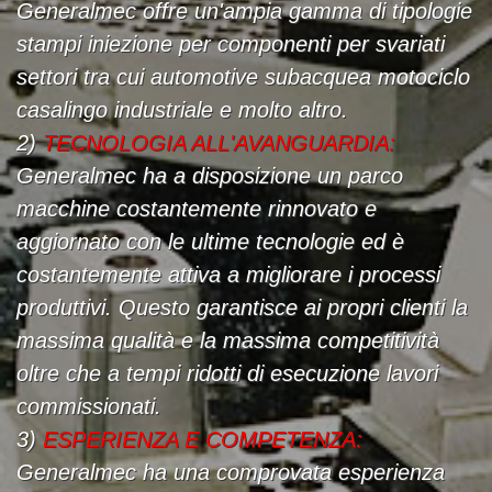
Generalmec offre un'ampia gamma di tipologie
stampi iniezione per componenti per svariati
settori tra cui automotive subacquea motociclo
casalingo industriale e molto altro.
2)
TECNOLOGIA ALL'AVANGUARDIA:
Generalmec ha a disposizione un parco
macchine costantemente rinnovato e
aggiornato con le ultime tecnologie ed è
costantemente attiva a migliorare i processi
produttivi. Questo garantisce ai propri clienti la
massima qualità e la massima competitività
oltre che a tempi ridotti di esecuzione lavori
commissionati.
3)
ESPERIENZA E COMPETENZA:
Generalmec ha una comprovata esperienza