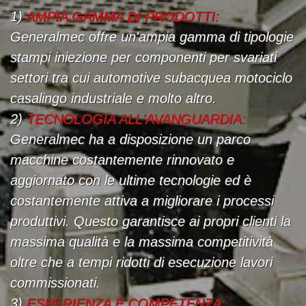
1)
AMPIA GAMMA DI PRODOTTI:
Generalmec offre un'ampia gamma di tipologie
stampi iniezione per componenti per svariati
settori tra cui automotive subacquea motociclo
casalingo industriale e molto altro.
2)
TECNOLOGIA ALL'AVANGUARDIA:
Generalmec ha a disposizione un parco
macchine costantemente rinnovato e
aggiornato con le ultime tecnologie ed è
costantemente attiva a migliorare i processi
produttivi. Questo garantisce ai propri clienti la
massima qualità e la massima competitività
oltre che a tempi ridotti di esecuzione lavori
commissionati.
3)
ESPERIENZA E COMPETENZA: