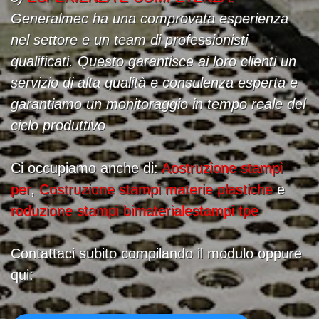
Generalmec ha una comprovata esperienza
nel settore e un team di professionisti
qualificati. Questo garantisce ai loro clienti un
servizio di alta qualità e consulenza esperta e
garantiamo un monitoraggio in tempo reale del
ciclo produttivo
Ci occupiamo anche di:
Aostruzione stampi
per
,
Costruzione stampi materie plastiche
e
roduzione stampi bimaterialestampi tpe
Contattaci subito compilando il modulo oppure
qui: