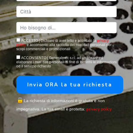
ACCETTO | Dichiaro di aver letto e accettato la
privacy
policy
e acconsento alla raccolta dei miei dati personali per
scopi commerciali e promozionali
ACCONSENTO | Generalmec s.r.l. ad archiviare ed
elaborare i miei dati personali al fine di fornirmi le informazioni
od il servizio richiesto
La richiesta di informazioni è gratuita e non
impegnativa. La tua email è protetta:
privacy policy